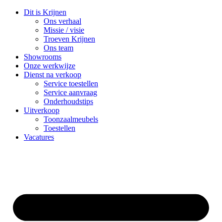
Ga
Dit is Krijnen
naar
Ons verhaal
de
Missie / visie
inhoud
Troeven Krijnen
Ons team
Showrooms
Onze werkwijze
Dienst na verkoop
Service toestellen
Service aanvraag
Onderhoudstips
Uitverkoop
Toonzaalmeubels
Toestellen
Vacatures